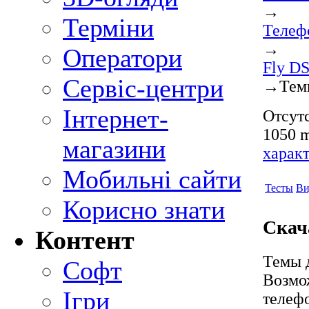
→
Терміни
Телеф
→
Оператори
Fly D
Сервіс-центри
→
Тем
Інтернет-
Отсутс
1050 m
магазини
харак
Мобильні сайти
Тесты
Ви
Корисно знати
Скач
Контент
Темы д
Софт
Возмо
Ігри
телеф