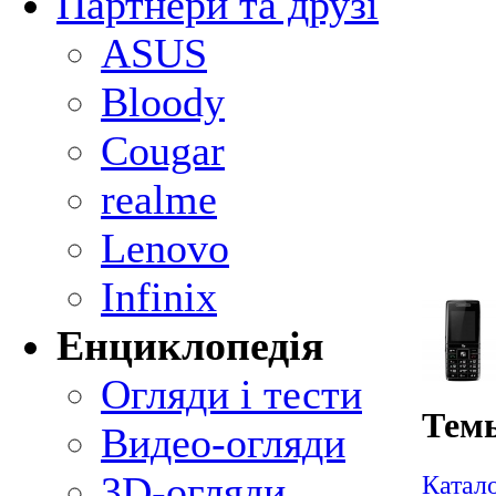
Партнери та друзі
ASUS
Bloody
Cougar
realme
Lenovo
Infinix
Енциклопедія
Огляди і тести
Темы
Видео-огляди
3D-огляди
Катал