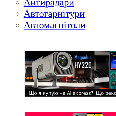
Антирадари
Автогарнітури
Автомагнітоли